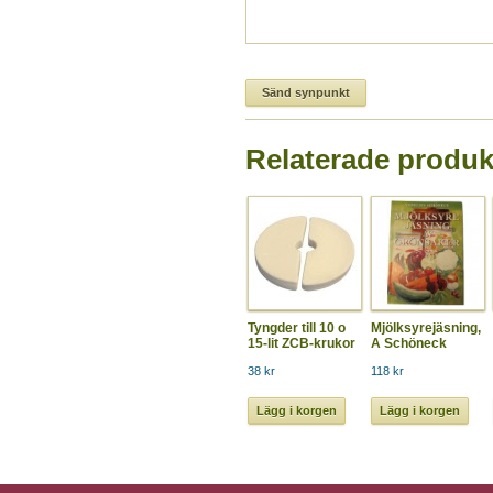
Relaterade produk
Tyngder till 10 o
Mjölksyrejäsning,
15-lit ZCB-krukor
A Schöneck
38 kr
118 kr
Lägg i korgen
Lägg i korgen