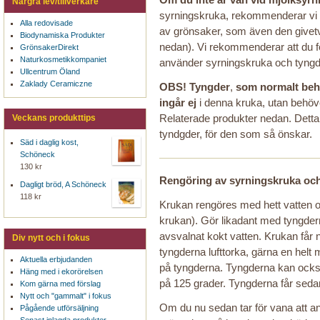
Nårgra lev/tillverkare
syrningskruka, rekommenderar vi
Alla redovisade
av grönsaker, som även den givetv
Biodynamiska Produkter
nedan). Vi rekommenderar att du f
GrönsakerDirekt
Naturkosmetikkompaniet
använder syrningskruka och tyngd
Ullcentrum Öland
Zaklady Ceramiczne
OBS! Tyngder
,
som normalt be
ingår ej
i denna kruka, utan behöve
Relaterade produkter nedan. Detta f
Veckans produkttips
tyndgder, för den som så önskar.
Säd i daglig kost,
Schöneck
130 kr
Rengöring av syrningskruka oc
Dagligt bröd, A Schöneck
118 kr
Krukan rengöres med hett vatten oc
krukan). Gör likadant med tyngder
avsvalnat kokt vatten. Krukan får n
Div nytt och i fokus
tyngderna lufttorka, gärna en helt m
Aktuella erbjudanden
på tyngderna. Tyngderna kan också 
Häng med i ekorörelsen
på 125 grader. Tyngderna får seda
Kom gärna med förslag
Nytt och "gammalt" i fokus
Om du nu sedan tar för vana att 
Pågående utförsäljning