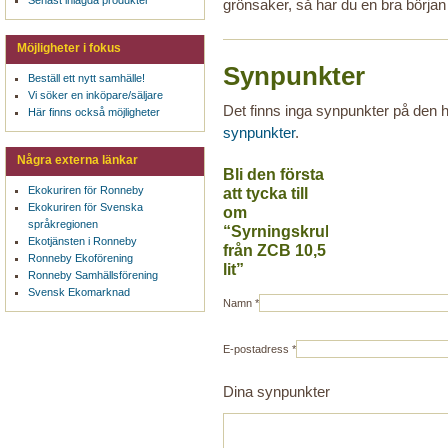
Senast inlagda produkter
grönsaker, så har du en bra början t
Möjligheter i fokus
Synpunkter
Beställ ett nytt samhälle!
Vi söker en inköpare/säljare
Det finns inga synpunkter på den
Här finns också möjligheter
synpunkter
.
Några externa länkar
Bli den första
Ekokuriren för Ronneby
att tycka till
Ekokuriren för Svenska
om
språkregionen
“Syrningskruka
Ekotjänsten i Ronneby
från ZCB 10,5
Ronneby Ekoförening
lit”
Ronneby Samhällsförening
Svensk Ekomarknad
Namn
*
E-postadress
*
Dina synpunkter