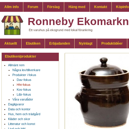
Allm info
Forum
Förslag
Häng med
Kontakt
Köpinfo
Ronneby Ekomarkn
Ett varuhus på ekogrund med lokal förankring
Aktuellt
Ebutiken
Erbjudanden
Nyinlagt
Produktidéer
Ebutiken/produkter
Allmänt rem
Några lev/tillverkare
Produkter i fokus
Dav-fokus
Hht-fokus
Kos-fokus
L&k-fokus
Våra varulådor
Dagligvaror
Data och kontor
Hus, hem och trädgård
Kläder och skor
Litteratur och konst
Ljud och bild