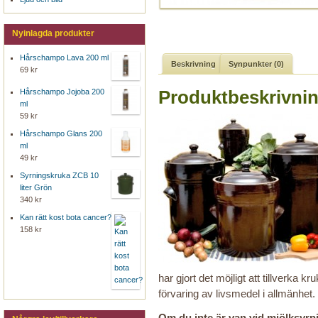
Nyinlagda produkter
Hårschampo Lava 200 ml
Beskrivning
Synpunkter (0)
69 kr
Produktbeskrivni
Hårschampo Jojoba 200
ml
59 kr
Hårschampo Glans 200
ml
49 kr
Syrningskruka ZCB 10
liter Grön
340 kr
Kan rätt kost bota cancer?
158 kr
har gjort det möjligt att tillverka
förvaring av livsmedel i allmänhet.
Om du inte är van vid mjölksyrn