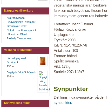
vegetariska näringsläran beskriv
funktion och betydelse, liksom hur
Nårgra lev/tillverkare
immunsystem genom rätt bakteriefl
Alla redovisade
Biodynamiska Produkter
Författare: Josef Östlund
GrönsakerDirekt
Förlag: Kozica förlag
Naturkosmetikkompaniet
Upplaga: 4:e
Ullcentrum Öland
Zaklady Ceramiczne
Tryckår: 2008
ISBN: 91-970123-7-8
Veckans produkttips
Antal sidor: 109
Format: häftad
Säd i daglig kost,
Språk: svenska
Schöneck
Vikt: 172 g
130 kr
Storlek: 207x148x7
Dagligt bröd, A Schöneck
118 kr
Synpunkter
Det finns inga synpunkter på den
synpunkter
.
Div nytt och i fokus