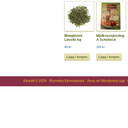
Mungbönor
Mjölksyrejäsning,
Lösvikt kg
A Schöneck
40 kr
118 kr
Lägg i korgen
Lägg i korgen
Ekorätt
© 2026 · Ronneby Ekomarknad
· Ännu en
Wordpress
-sajt 