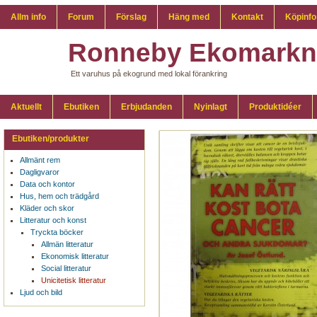
Allm info
Forum
Förslag
Häng med
Kontakt
Köpinfo
Ronneby Ekomarkn
Ett varuhus på ekogrund med lokal förankring
Aktuellt
Ebutiken
Erbjudanden
Nyinlagt
Produktidéer
Ebutiken/produkter
Allmänt rem
Dagligvaror
Data och kontor
Hus, hem och trädgård
Kläder och skor
Litteratur och konst
Tryckta böcker
Allmän litteratur
Ekonomisk litteratur
Social litteratur
Unicitetisk litteratur
Ljud och bild