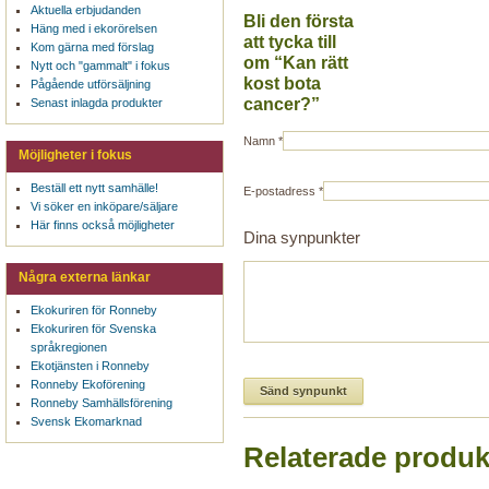
Aktuella erbjudanden
Bli den första
Häng med i ekorörelsen
att tycka till
Kom gärna med förslag
om “Kan rätt
Nytt och "gammalt" i fokus
kost bota
Pågående utförsäljning
cancer?”
Senast inlagda produkter
Namn
*
Möjligheter i fokus
Beställ ett nytt samhälle!
E-postadress
*
Vi söker en inköpare/säljare
Här finns också möjligheter
Dina synpunkter
Några externa länkar
Ekokuriren för Ronneby
Ekokuriren för Svenska
språkregionen
Ekotjänsten i Ronneby
Ronneby Ekoförening
Ronneby Samhällsförening
Svensk Ekomarknad
Relaterade produk