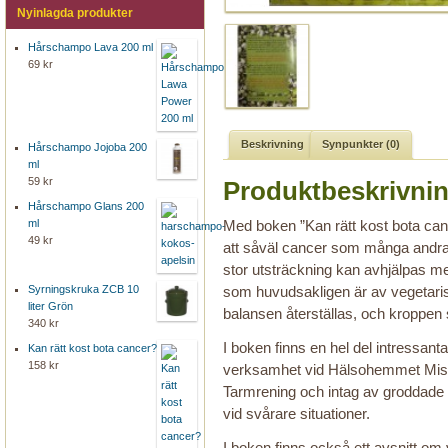
Nyinlagda produkter
Hårschampo Lava 200 ml
69 kr
Beskrivning
Synpunkter (0)
Hårschampo Jojoba 200
ml
59 kr
Produktbeskrivni
Hårschampo Glans 200
ml
Med boken ”Kan rätt kost bota can
49 kr
att såväl cancer som många andra 
stor utsträckning kan avhjälpas 
Syrningskruka ZCB 10
som huvudsakligen är av vegetarisk
liter Grön
balansen återställas, och kroppen s
340 kr
I boken finns en hel del intressant
Kan rätt kost bota cancer?
158 kr
verksamhet vid Hälsohemmet Mist
Tarmrening och intag av grodda
vid svårare situationer.
I boken finns också ett avsnitt om 