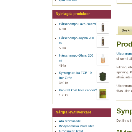
Nyinlagda produkter
Hårschampo Lava 200 ml
69 kr
Beskri
Hårschampo Jojoba 200
Prod
ml
59 kr
Ullcentrum
Hårschampo Glans 200
ull som i a
ml
49 kr
Filtning, e
spinning. 
Syrningskruka ZCB 10
alltså, inte
liter Grön
340 kr
Ullcentrums
Kan rätt kost bota cancer?
filtas ulle
158 kr
Synp
Nårgra lev/tillverkare
Det finns 
Alla redovisade
Biodynamiska Produkter
GrönsakerDirekt