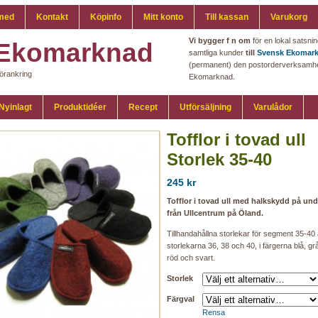
med
Kontakt
Köpinfo
Mitt konto
Till kassan
Varukorg
Vi bygger f n om
för en lokal satsni
Ekomarknad
samtliga kunder
till
Svensk Ekomar
(permanent) den postorderverksamhet 
örankring
Ekomarknad.
Nyinlagt
Produktidéer
Recept
Utförsäljning
Varulådor
Tofflor i tovad ull
Storlek 35-40
245 kr
Tofflor i tovad ull med halkskydd på und
från Ullcentrum på Öland.
Tillhandahållna storlekar för segment 35-40 
storlekarna 36, 38 och 40, i färgerna blå, grå,
röd och svart.
Storlek
Färgval
Rensa