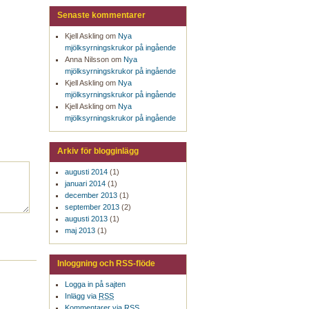
Senaste kommentarer
Kjell Askling om
Nya
mjölksyrningskrukor på ingående
Anna Nilsson om
Nya
mjölksyrningskrukor på ingående
Kjell Askling om
Nya
mjölksyrningskrukor på ingående
Kjell Askling om
Nya
mjölksyrningskrukor på ingående
Arkiv för blogginlägg
augusti 2014
(1)
januari 2014
(1)
december 2013
(1)
september 2013
(2)
augusti 2013
(1)
maj 2013
(1)
Inloggning och RSS-flöde
Logga in på sajten
Inlägg via
RSS
Kommentarer via
RSS