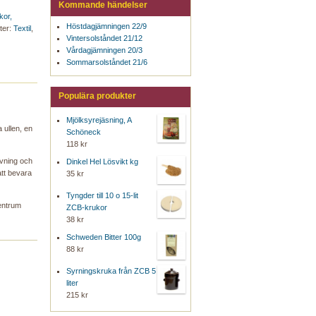
Kommande händelser
kor,
Höstdagjämningen 22/9
tter:
Textil
,
Vintersolståndet 21/12
Vårdagjämningen 20/3
Sommarsolståndet 21/6
Populära produkter
Mjölksyrejäsning, A
 ullen, en
Schöneck
118 kr
ävning och
Dinkel Hel Lösvikt kg
att bevara
35 kr
Tyngder till 10 o 15-lit
centrum
ZCB-krukor
38 kr
Schweden Bitter 100g
88 kr
Syrningskruka från ZCB 5
liter
215 kr