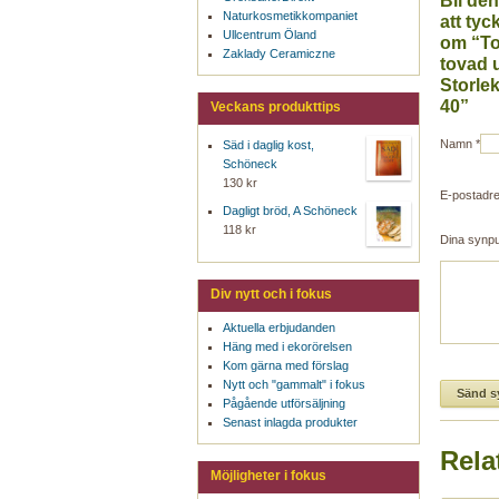
Bli den
Naturkosmetikkompaniet
att tyck
Ullcentrum Öland
om “Tof
Zaklady Ceramiczne
tovad u
Storlek
40”
Veckans produkttips
Namn
*
Säd i daglig kost,
Schöneck
130 kr
E-postadr
Dagligt bröd, A Schöneck
118 kr
Dina synp
Div nytt och i fokus
Aktuella erbjudanden
Häng med i ekorörelsen
Kom gärna med förslag
Nytt och "gammalt" i fokus
Pågående utförsäljning
Senast inlagda produkter
Rela
Möjligheter i fokus