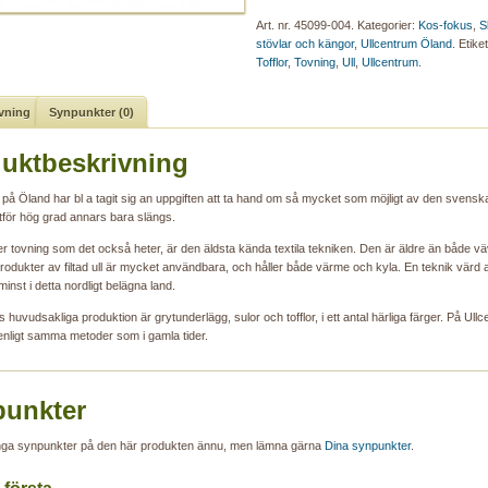
Art. nr.
45099-004
.
Kategorier:
Kos-fokus
,
S
stövlar och kängor
,
Ullcentrum Öland
.
Etike
Tofflor
,
Tovning
,
Ull
,
Ullcentrum
.
vning
Synpunkter (0)
uktbeskrivning
på Öland har bl a tagit sig an uppgiften att ta hand om så mycket som möjligt av den svenska
lltför hög grad annars bara slängs.
ller tovning som det också heter, är den äldsta kända textila tekniken. Den är äldre än både v
Produkter av filtad ull är mycket användbara, och håller både värme och kyla. En teknik värd 
 minst i detta nordligt belägna land.
 huvudsakliga produktion är grytunderlägg, sulor och tofflor, i ett antal härliga färger. På Ull
n enligt samma metoder som i gamla tider.
unkter
inga synpunkter på den här produkten ännu, men lämna gärna
Dina synpunkter
.