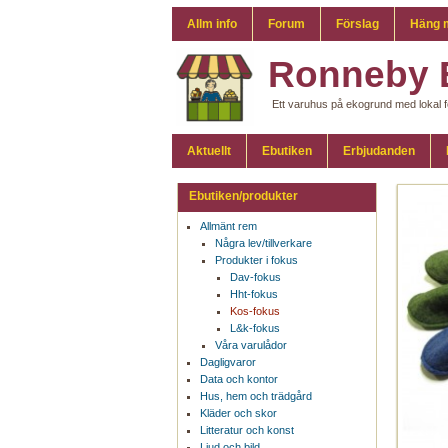
Allm info
Forum
Förslag
Häng 
Ronneby 
Ett varuhus på ekogrund med lokal f
Aktuellt
Ebutiken
Erbjudanden
Ebutiken/produkter
Allmänt rem
Några lev/tillverkare
Produkter i fokus
Dav-fokus
Hht-fokus
Kos-fokus
L&k-fokus
Våra varulådor
Dagligvaror
Data och kontor
Hus, hem och trädgård
Kläder och skor
Litteratur och konst
Ljud och bild