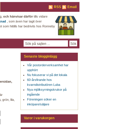
RSS
Email
ng,
och hänvisar därför
tills vidare
knad
, som även har tagit över
som hittills har bedrivits hos Ronneby
Senaste blogginlägg
Vår postorderverksamhet har
upphört
Nu fokuserar vi på det lokala
60-årsfirande hos
ersidan,
kvarndistributören Luba
Nya mjölksyrningskrukor på
ingående
är
Föreningen söker en
 grön, lila,
inköpare/säljare
Varor i varukorgen