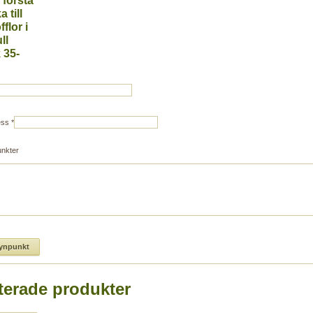
 första
a till
flor i
ll
 35-
ess
*
unkter
terade produkter